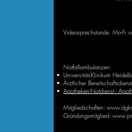
Videosprechstunde
Mo-Fr vo
Notfallambulanzen:
UniversitätsKlinikum Heid
Ärztlicher Bereitschaftsdie
Apotheken-Notdienst - Apoth
Mitgliedschaften:
www.dgkn
Gründungsmitglied: www.pn