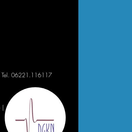
g I Tel. 06221.116117
e
|