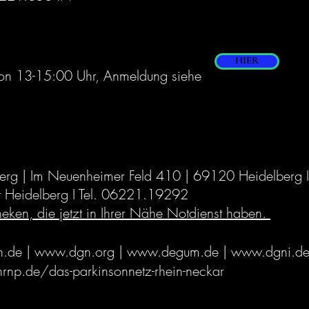
HIER
n 13-15:00 Uhr, Anmeldung siehe
elberg | Im Neuenheimer Feld 410 | 69120 Heidelber
nst Heidelberg I Tel. 06221.19292
eken, die jetzt in Ihrer Nähe Notdienst haben.
.de
|
www.dgn.org
|
www.degum.de
|
www.dgni.d
rnp.de/das-parkinsonnetz-rhein-neckar