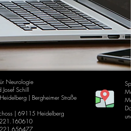
für Neurologie
Sp
 Josef Schill
Mo
Heidelberg | Bergheimer Straße
Mo
Do
choss | 69115 Heidelberg
un
06221.160610
6221.656477